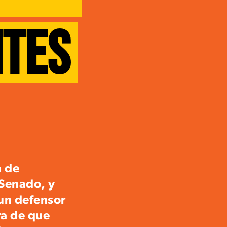
NTES
a de
Senado, y
un defensor
ra de que