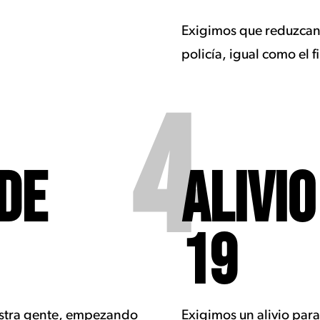
Exigimos que reduzcan f
policía, igual como el 
4
DE
ALIVIO
19
estra gente, empezando
Exigimos un alivio par