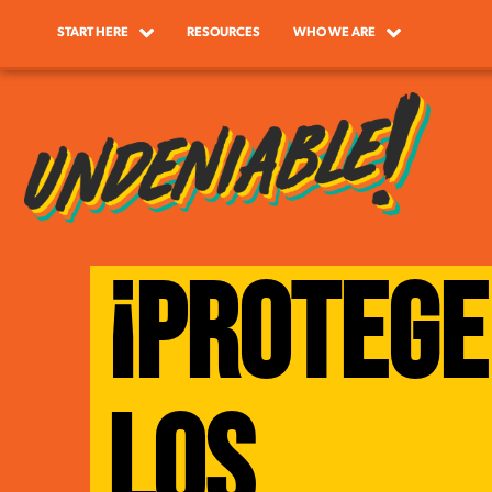
START HERE
RESOURCES
WHO WE ARE
¡PROTEGE
LOS