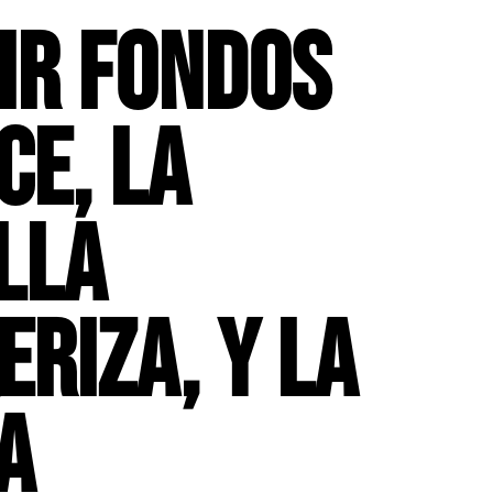
IR FONDOS
CE, LA
LLA
ERIZA, Y LA
A