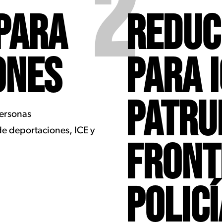
2
PARA
REDUC
ONES
PARA I
PATRU
personas
de deportaciones, ICE y
FRONT
POLICÍ