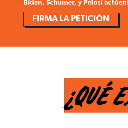
Biden, Schumer, y Pelosi actúen
FIRMA LA PETICIÓN
¿QUÉ E