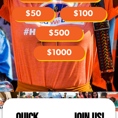
$50
$100
$500
$1000