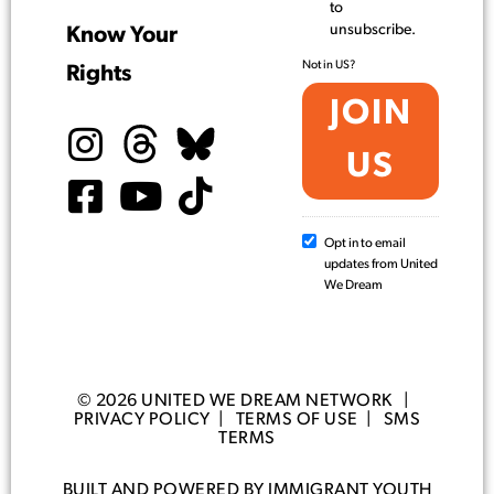
to
unsubscribe.
Know Your
Not in
US
?
Rights
Opt in to email
updates from United
We Dream
© 2026 UNITED WE DREAM NETWORK |
PRIVACY POLICY
|
TERMS OF USE
|
SMS
TERMS
BUILT AND POWERED BY IMMIGRANT YOUTH