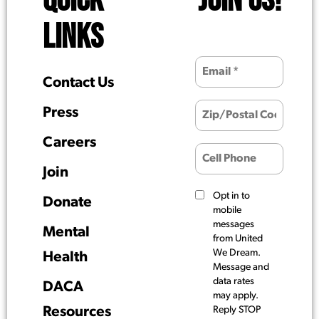
QUICK
JOIN US!
LINKS
Contact Us
Press
Careers
Join
Opt in to
Donate
mobile
messages
Mental
from United
We Dream.
Health
Message and
data rates
DACA
may apply.
Resources
Reply STOP