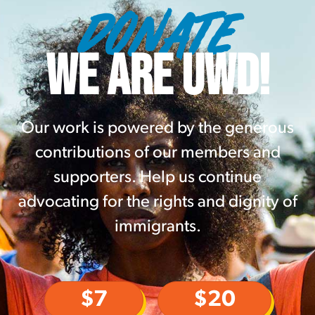
DONATE
WE ARE UWD!
Our work is powered by the generous
contributions of our members and
supporters. Help us continue
advocating for the rights and dignity of
immigrants.
$7
$20